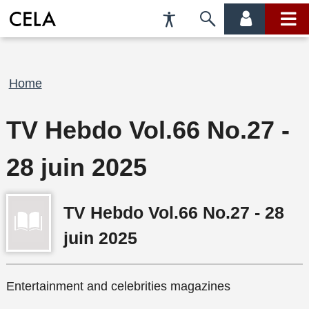
Accessibility
Skip
account
main
Preferences
to
menu
menu
search
Breadcrumb
Home
TV Hebdo Vol.66 No.27 -
28 juin 2025
TV Hebdo Vol.66 No.27 - 28
juin 2025
Entertainment and celebrities magazines