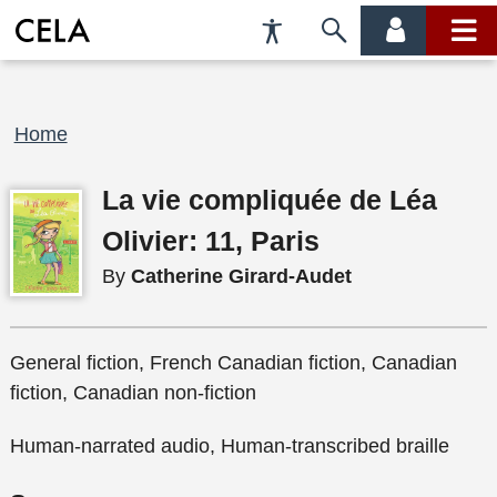
Accessibility
Skip
account
main
Preferences
to
menu
menu
search
Breadcrumb
Home
La vie compliquée de Léa
Olivier: 11, Paris
By
Catherine Girard-Audet
General fiction, French Canadian fiction, Canadian
fiction, Canadian non-fiction
Human-narrated audio, Human-transcribed braille